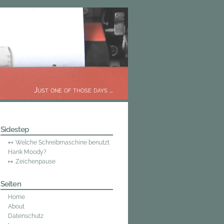
Just one of those days …
Sidestep
Welche Schreibmaschine benutzt
Hank Moody?
Zeichenpause
Seiten
Home
About
Datenschutz