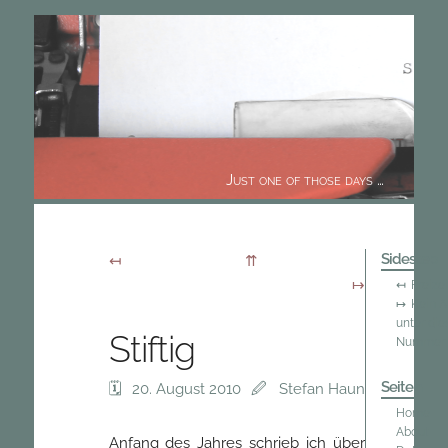
Just one of those days …
Sidestep
Freizei
Kein A
unter die
Stiftig
Nummer
Seiten
20. August 2010
Stefan Haun
Home
About
Anfang des Jahres schrieb ich über