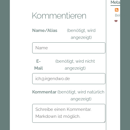
Meta
RSS fü
Kommentieren
Beiträge
Spons
Name/Alias
(benötigt, wird
angezeigt)
E-
(benötigt, wird nicht
Mail
angezeigt)
Kommentar
(benötigt, wird natürlich
angezeigt)