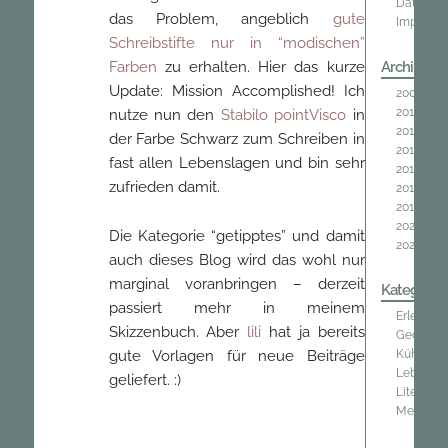
Datensch
das Problem, angeblich
gute
Impress
Schreibstifte nur in “modischen”
Farben
zu erhalten. Hier das kurze
Archiv
Update: Mission Accomplished! Ich
2009
2010
nutze nun den
Stabilo pointVisco
in
2011
der Farbe Schwarz zum Schreiben in
2012
fast allen Lebenslagen und bin sehr
2013
zufrieden damit.
2015
2016
2022
Die Kategorie “getipptes” und damit
2025
auch dieses Blog wird das wohl nur
marginal voranbringen – derzeit
Kategorie
passiert mehr in meinem
Erlebtes
Skizzenbuch. Aber
lili
hat ja bereits
Gedanke
gute Vorlagen für neue Beiträge
Kühlschr
Lebensge
geliefert. :)
Literatur
Meta